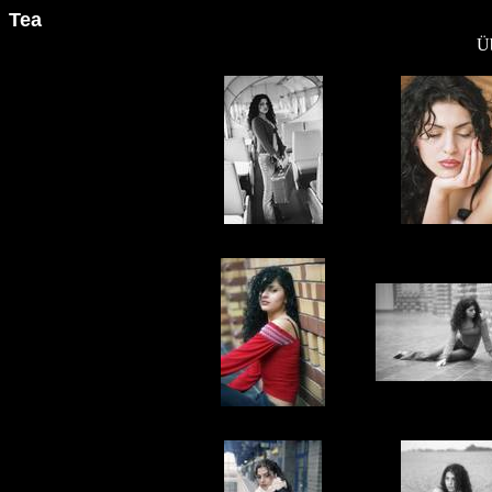
Tea
Üb