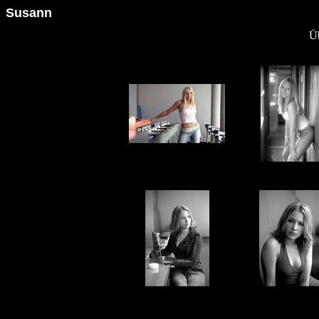
Susann
Üb