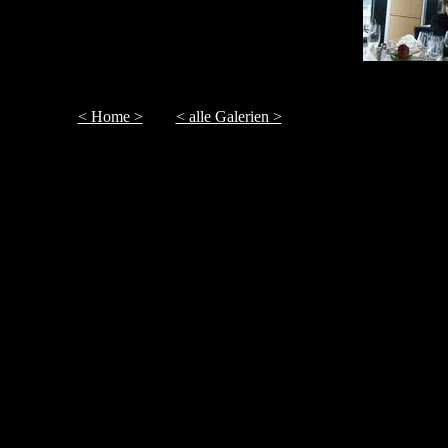
< Home >
< alle Galerien >