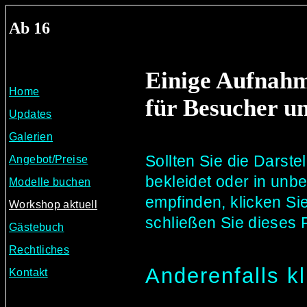
Ab 16
d
Einige Aufnahm
Home
für Besucher un
Updates
Galerien
Sollten Sie die Darst
Angebot/Preise
bekleidet oder in unb
Modelle buchen
empfinden, klicken Si
Workshop aktuell
schließen Sie dieses 
Gästebuch
Rechtliches
Anderenfalls k
Kontakt