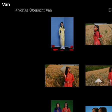
Van
< vorige Übersicht Van
Üb