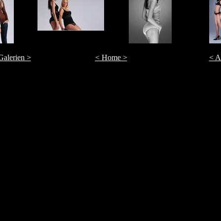
 Galerien >
< Home >
< A