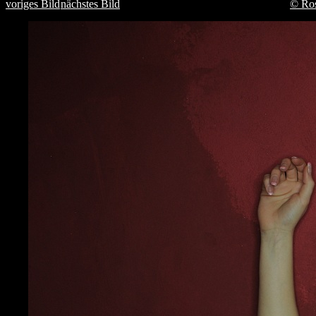
voriges Bild
nächstes Bild
© Ro