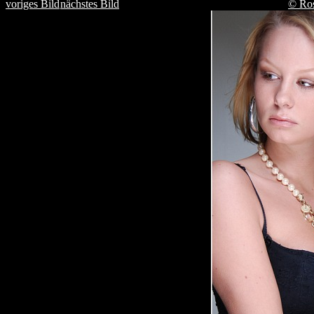
voriges Bild
nächstes Bild
© Ro